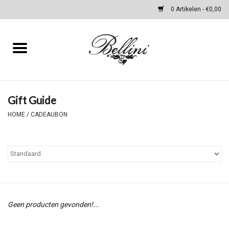
0 Artikelen - €0,00
Home
Kleding
Gift Guide
Schoenen & Accessoires
HOME
/
CADEAUBON
Tassen
cadeaubon
WINTER SALES
Geen producten gevonden!...
Merken