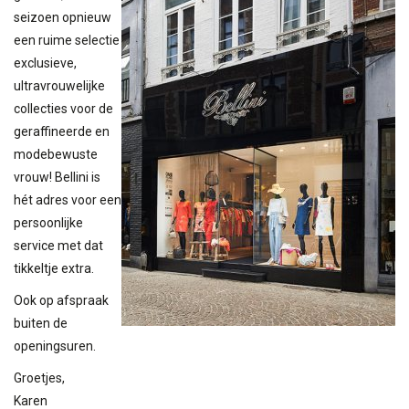
seizoen opnieuw
een ruime selectie
exclusieve,
ultravrouwelijke
collecties voor de
geraffineerde en
modebewuste
vrouw! Bellini is
hét adres voor een
persoonlijke
service met dat
tikkeltje extra.
Ook op afspraak
buiten de
openingsuren.
Groetjes,
Karen