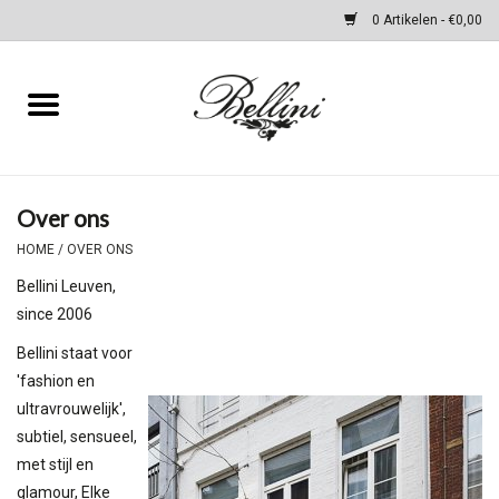
0 Artikelen - €0,00
Home
Kleding
Over ons
Schoenen & Accessoires
HOME
/
OVER ONS
Bellini Leuven,
Tassen
since 2006
Bellini staat voor
cadeaubon
'fashion en
ultravrouwelijk',
WINTER SALES
subtiel, sensueel,
met stijl en
Merken
glamour, Elke