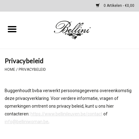
0 Artikelen - €0,00
Home
Kleding
Privacybeleid
Schoenen & Accessoires
HOME
/
PRIVACYBELEID
Tassen
Buggenhoudt bvba verwerkt persoonsgegevens overeenkomstig
deze privacyverklaring. Voor verdere informatie, vragen of
cadeaubon
opmerkingen omtrent ons privacy beleid, kunt u ons hier
contacteren:
https://www.bellinileuven.be/contact
of
WINTER SALES
info@belliniwoman.be
.
Merken