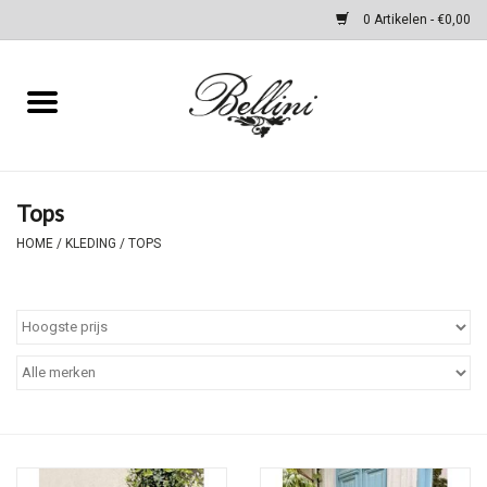
0 Artikelen - €0,00
Home
Kleding
Tops
Schoenen & Accessoires
HOME
/
KLEDING
/
TOPS
Tassen
cadeaubon
WINTER SALES
Merken