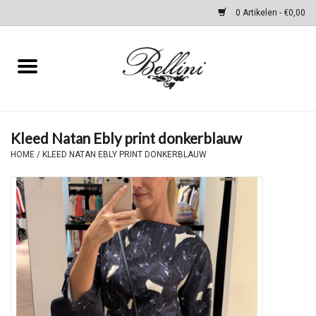
0 Artikelen - €0,00
Home
Kleding
Kleed Natan Ebly print donkerblauw
Schoenen & Accessoires
HOME
/
KLEED NATAN EBLY PRINT DONKERBLAUW
Tassen
cadeaubon
WINTER SALES
Merken